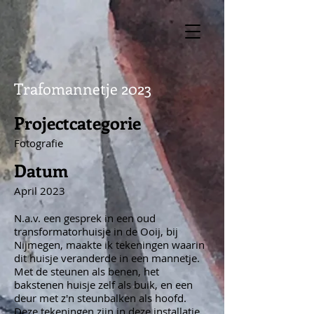
Trafomannetje 2023
Projectcategorie
Fotografie
Datum
April 2023
N.a.v. een gesprek in een oud
transformatorhuisje in de Ooij, bij
Nijmegen, maakte ik tekeningen waarin
dit huisje veranderde in een mannetje.
Met de steunen als benen, het
bakstenen huisje zelf als buik, en een
deur met z'n steunbalken als hoofd.
Deze tekeningen zijn in deze installatie